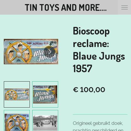
TIN TOYS AND MORE....
Ga
direct
naar
Bioscoop
de
hoofdinhoud
reclame:
Blaue Jungs
1957
€ 100,00
Origineel gebruikt doek,
prachtig geschilderd en