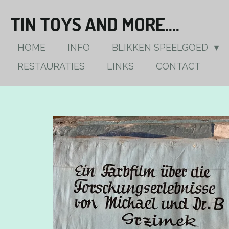
Ga
TIN TOYS AND MORE....
direct
naar
HOME
INFO
BLIKKEN SPEELGOED
de
RESTAURATIES
LINKS
CONTACT
hoofdinhoud