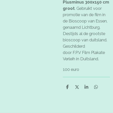
Plusminus 300x150 cm
groot
. Gebruikt voor
promotie van de film in
de Bioscoop van Essen,
genaamd Lichtburg.
Destijds al de grootste
bioscoop van duitsland.
Geschilderd
door
F.P.V Film Plakate
Verleih in Duitsland.
100 euro
D
D
S
D
e
e
h
e
l
e
a
l
e
l
r
e
n
e
n