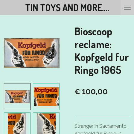
TIN TOYS AND MORE....
Ga
direct
naar
Bioscoop
de
hoofdinhoud
reclame:
Kopfgeld fur
Ringo 1965
€ 100,00
Stranger in Sacramento,
Kopfgeld für Ringo,
is