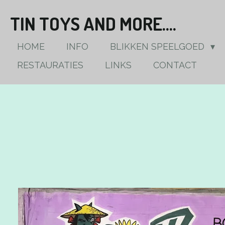
Ga
TIN TOYS AND MORE....
direct
naar
HOME
INFO
BLIKKEN SPEELGOED
de
RESTAURATIES
LINKS
CONTACT
hoofdinhoud