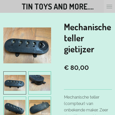
TIN TOYS AND MORE....
Ga
direct
naar
Mechanische
de
hoofdinhoud
teller
gietijzer
€ 80,00
Mechanische teller
(compteur) van
onbekende maker. Zeer