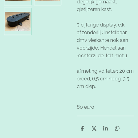
degelijk gemaakt,
gietijzeren kast.
5 cijferige display, elk
afzonderlijk instelbaar
dmv vierkante nok aan
voorzijde. Hendel aan
rechterzijde, telt met 1.
afmeting vd teller: 20 cm
breed, 6,5 cm hoog, 3,5
cm diep.
80 euro
D
D
S
D
e
e
h
e