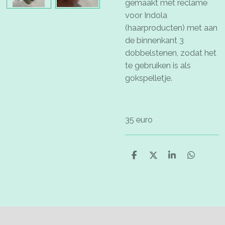
gemaakt met reclame
voor Indola
(haarproducten) met aan
de binnenkant 3
dobbelstenen, zodat het
te gebruiken is als
gokspelletje.
35 euro
D
D
S
D
e
e
h
e
l
e
a
l
e
l
r
e
n
e
n