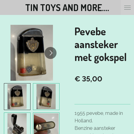
TIN TOYS AND MORE....
Ga
direct
naar
Pevebe
de
hoofdinhoud
aansteker
met gokspel
€ 35,00
1955 pevebe, made in
Holland.
Benzine aansteker