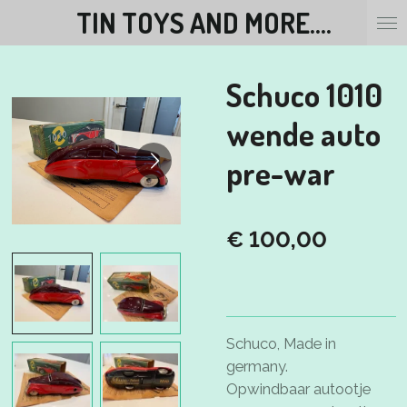
TIN TOYS AND MORE....
Ga
direct
naar
Schuco 1010
de
hoofdinhoud
wende auto
pre-war
€ 100,00
Schuco, Made in
germany.
Opwindbaar autootje