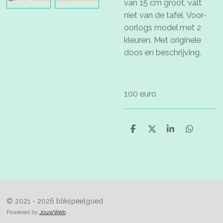
van 15 cm groot, valt
niet van de tafel. Voor-
oorlogs model met 2
kleuren. Met originele
doos en beschrijving.
100 euro
D
D
S
D
e
e
h
e
l
e
a
l
e
l
r
e
n
e
n
© 2021 - 2026 blikspeelgoed
Powered by
JouwWeb