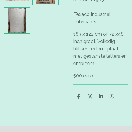
Texaco Industrial
Lubricants
183 x 122 cm of 72 x48
inch groot. Volledig
blikken reclameplaat
met gestanste letters en
embleem.
500 euro
D
D
S
D
e
e
h
e
l
e
a
l
e
l
r
e
n
e
n