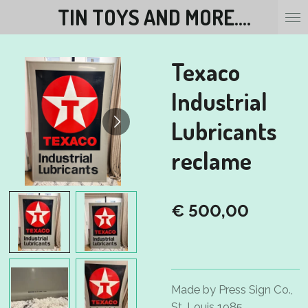
TIN TOYS AND MORE....
Ga
direct
naar
Texaco
de
hoofdinhoud
Industrial
Lubricants
reclame
€ 500,00
Made by Press Sign Co.,
St. Louis 1985