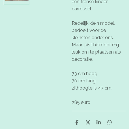
een franse kinder
carrousel.
Redelijk klein model,
bedoelt voor de
kleinsten onder ons.
Maar juist hierdoor erg
leuk om te plaatsen als
decoratie.
73 cm hoog
70 cm lang
zithoogte is 47 cm.
285 euro
D
D
S
D