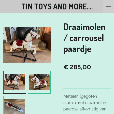
TIN TOYS AND MORE....
Ga
direct
naar
Draaimolen
de
hoofdinhoud
/ carrousel
paardje
€ 285,00
Metalen (gegoten
aluminium) draaimolen
paardje, afkomstig van