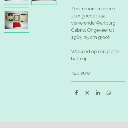
Zeer mooie en in een
zeer goede staat
verkerende Wartburg
Cabrio. Ongeveer uit
1963, 25 cm groot.
Werkend op een platte
batterij.
420 euro
D
D
S
D
e
e
h
e
l
e
a
l
e
l
r
e
n
e
n