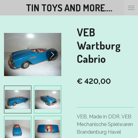
TIN TOYS AND MORE....
Ga
direct
naar
VEB
de
hoofdinhoud
Wartburg
Cabrio
€ 420,00
VEB, Made in DDR, VEB
Mechanische Spielwaren
Brandenburg Havel