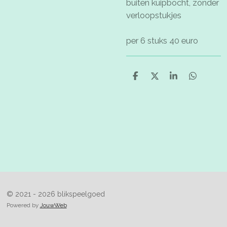
buiten kuipbocht, zonder
verloopstukjes
per 6 stuks 40 euro
D
D
S
D
e
e
h
e
l
e
a
l
e
l
r
e
n
e
n
© 2021 - 2026 blikspeelgoed
Powered by
JouwWeb