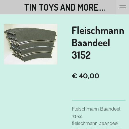
TIN TOYS AND MORE....
Ga
direct
naar
Fleischmann
de
hoofdinhoud
Baandeel
3152
€ 40,00
Fleischmann Baandeel
3152
fleischmann baandeel