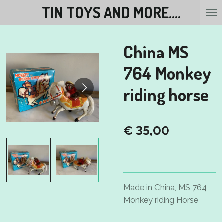
TIN TOYS AND MORE....
Ga
direct
naar
China MS
de
hoofdinhoud
764 Monkey
riding horse
€ 35,00
Made in China, MS 764
Monkey riding Horse