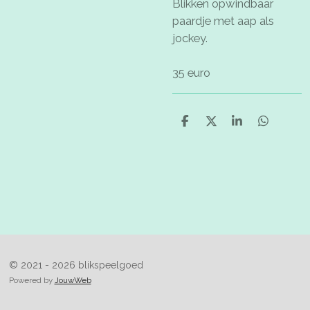
Blikken opwindbaar
paardje met aap als
jockey.
35 euro
D
D
S
D
e
e
h
e
l
e
a
l
e
l
r
e
n
e
n
© 2021 - 2026 blikspeelgoed
Powered by
JouwWeb