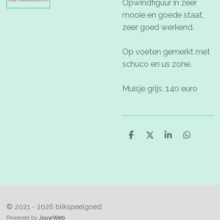
Opwindfiguur in zeer
mooie en goede staat,
zeer goed werkend.
Op voeten gemerkt met
schuco en us zone.
Muisje grijs, 140 euro
D
D
S
D
e
e
h
e
l
e
a
l
e
l
r
e
n
e
n
© 2021 - 2026 blikspeelgoed
Powered by
JouwWeb