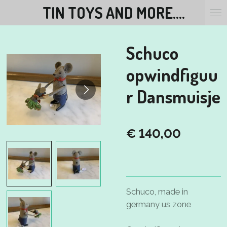
TIN TOYS AND MORE....
Ga
direct
naar
Schuco
de
hoofdinhoud
opwindfiguu
r Dansmuisje
€ 140,00
Schuco, made in
germany us zone