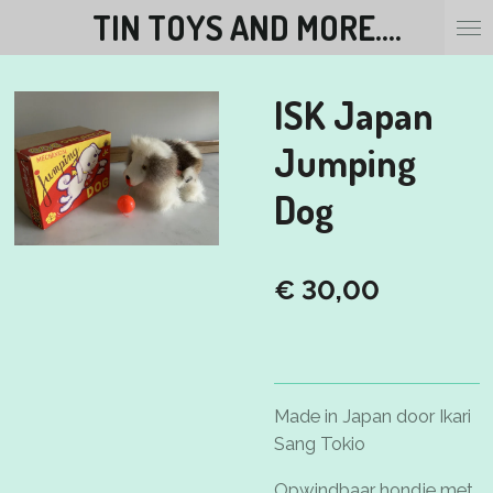
TIN TOYS AND MORE....
Ga
direct
naar
ISK Japan
de
hoofdinhoud
Jumping
Dog
€ 30,00
Made in Japan door Ikari
Sang Tokio
Opwindbaar hondje met