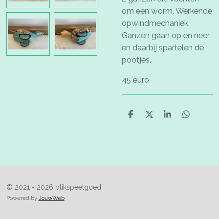
om een worm. Werkende
opwindmechaniek.
Ganzen gaan op en neer
en daarbij spartelen de
pootjes.
45 euro
D
D
S
D
e
e
h
e
l
e
a
l
e
l
r
e
n
e
n
© 2021 - 2026 blikspeelgoed
Powered by
JouwWeb