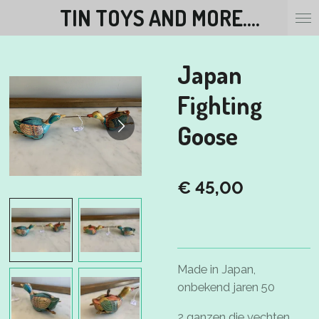
TIN TOYS AND MORE....
Ga
direct
naar
Japan
de
hoofdinhoud
Fighting
Goose
€ 45,00
Made in Japan,
onbekend jaren 50
2 ganzen die vechten