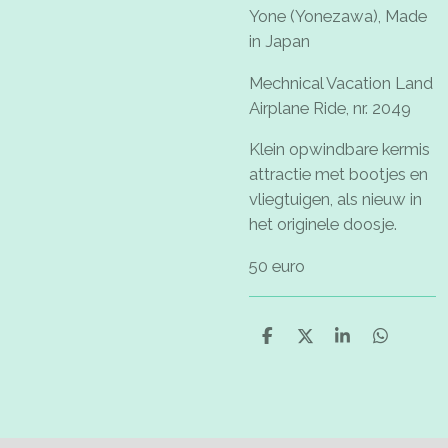
Yone (Yonezawa), Made
in Japan
Mechnical Vacation Land
Airplane Ride, nr. 2049
Klein opwindbare kermis
attractie met bootjes en
vliegtuigen, als nieuw in
het originele doosje.
50 euro
D
D
S
D
e
e
h
e
l
e
a
l
e
l
r
e
n
e
n