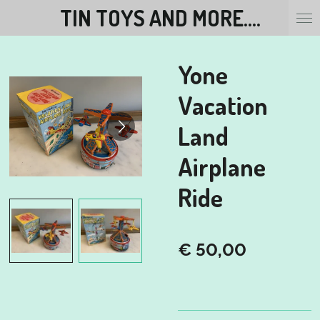
TIN TOYS AND MORE....
Ga
direct
naar
Yone
de
hoofdinhoud
Vacation
Land
Airplane
Ride
€ 50,00