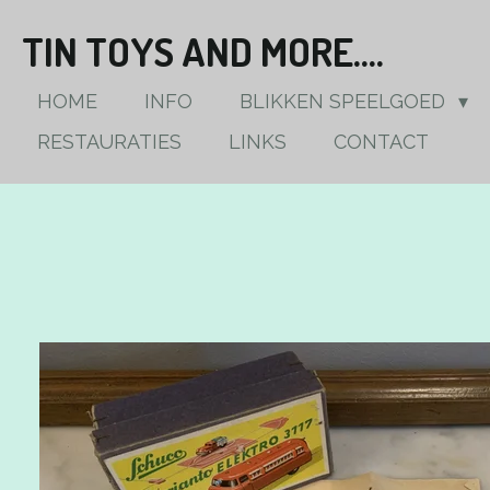
Ga
TIN TOYS AND MORE....
direct
naar
HOME
INFO
BLIKKEN SPEELGOED
de
RESTAURATIES
LINKS
CONTACT
hoofdinhoud