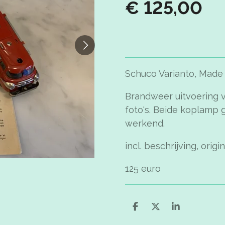
€ 125,00
Schuco Varianto, Made
Brandweer uitvoering va
foto's. Beide koplamp 
werkend.
incl. beschrijving, ori
125 euro
D
D
S
e
e
h