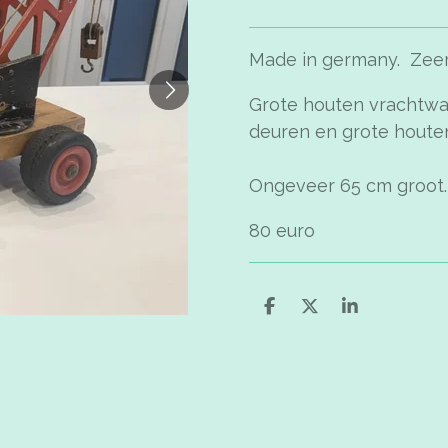
Made in germany. Zeer 
Grote houten vrachtw
deuren en grote houte
Ongeveer 65 cm groot
80 euro
D
D
S
e
e
h
l
e
a
e
l
r
n
e