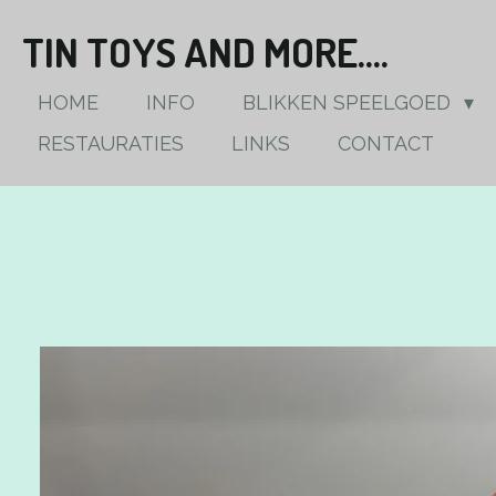
Ga
TIN TOYS AND MORE....
direct
naar
HOME
INFO
BLIKKEN SPEELGOED
de
RESTAURATIES
LINKS
CONTACT
hoofdinhoud