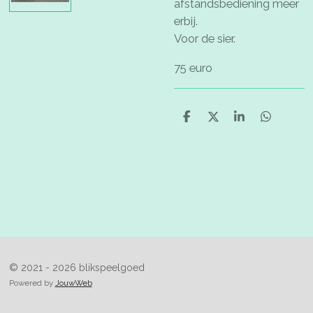
afstandsbediening meer
erbij.
Voor de sier.
75 euro
D
D
S
D
e
e
h
e
l
e
a
l
e
l
r
e
n
e
n
© 2021 - 2026 blikspeelgoed
Powered by
JouwWeb