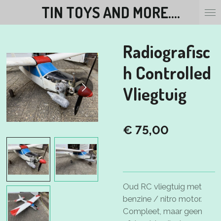
TIN TOYS AND MORE....
Ga
direct
naar
Radiografisc
de
hoofdinhoud
h Controlled
Vliegtuig
€ 75,00
Oud RC vliegtuig met
benzine / nitro motor.
Compleet, maar geen