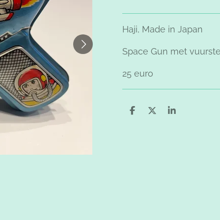
Haji, Made in Japan
Space Gun met vuurste
25 euro
D
D
S
e
e
h
l
e
a
e
l
r
n
e