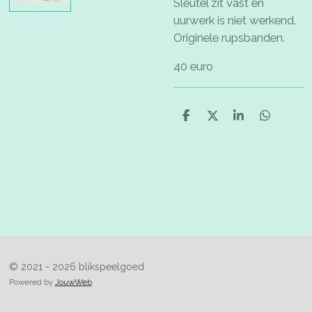
Sleutel zit vast en
uurwerk is niet werkend.
Originele rupsbanden.
40 euro
D
D
S
D
e
e
h
e
l
e
a
l
e
l
r
e
n
e
n
© 2021 - 2026 blikspeelgoed
Powered by
JouwWeb