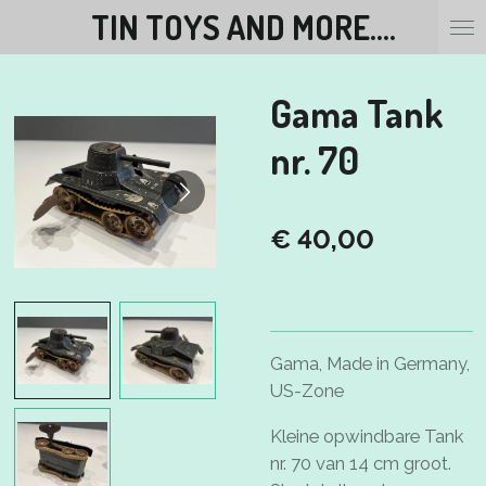
TIN TOYS AND MORE....
Ga
direct
naar
Gama Tank
de
hoofdinhoud
nr. 70
€ 40,00
Gama, Made in Germany,
US-Zone
Kleine opwindbare Tank
nr. 70 van 14 cm groot.